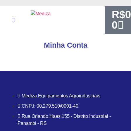
R$
0
0
Minha Conta
Mediza Equipamentos Agroindustriais
CNPJ: 00.279.510/0001-40
Rua Orlando Haas,155 - Distrito Industrial -
Panambi - RS