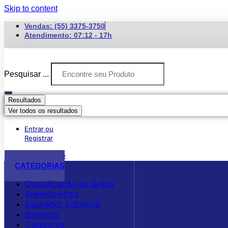
Skip to content
Vendas: (55) 3375-3750
Atendimento: 07:12 - 17h
Pesquisar ...
Resultados
Ver todos os resultados
Entrar ou
Registrar
R$
0,00
0
Carrinho
CATEGORIAS
Classificação de Grãos
Anemômetros
Aspirador Industrial
Balanças
Caladores