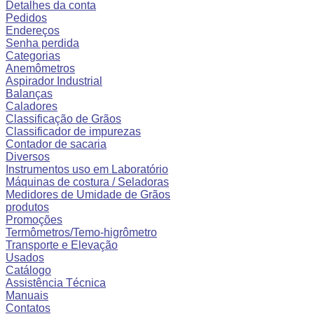
Detalhes da conta
Pedidos
Endereços
Senha perdida
Categorias
Anemômetros
Aspirador Industrial
Balanças
Caladores
Classificação de Grãos
Classificador de impurezas
Contador de sacaria
Diversos
Instrumentos uso em Laboratório
Máquinas de costura / Seladoras
Medidores de Umidade de Grãos
produtos
Promoções
Termômetros/Temo-higrômetro
Transporte e Elevação
Usados
Catálogo
Assistência Técnica
Manuais
Contatos