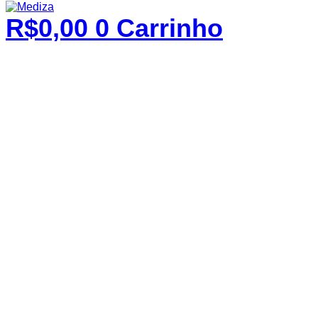
R$
0,00
0
Carrinho
Mediza Equipament
A Mediza é referência no mercado no quesito 
impureza, secadores de amostras tendo muitos de s